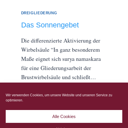
DREIGLIEDERUNG
Das Sonnengebet
Die differenzierte Aktivierung der
Wirbelsäule “In ganz besonderem
Maße eignet sich surya namaskara
für eine Gliederungsarbeit der
Brustwirbelsäule und schließt…
DAS
WEITERLESEN
Wir verwenden Cookies, um unsere Website und unseren Service zu
SONNENGEBET
optimieren.
Alle Cookies
© 2026 Yoga Arte - WordPress Theme von