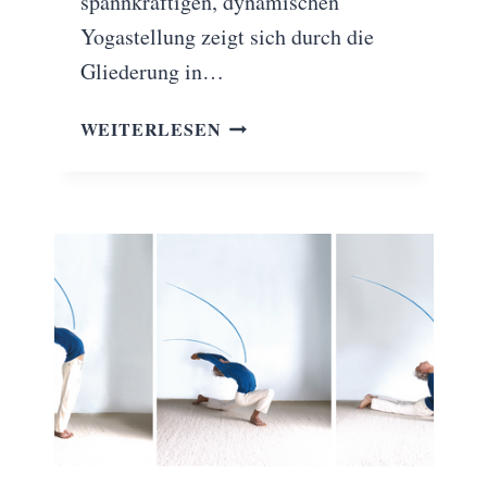
spannkräftigen, dynamischen
Yogastellung zeigt sich durch die
Gliederung in…
WIE
WEITERLESEN
KANN
MAN
EINE
GRÖSSERE S
PANNKRAFT I
N E
INER Y
OGAÜBUNG E
NTWICKELN?