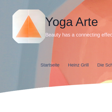
Zum
Inhalt
springen
Yoga Arte
Beauty has a connecting effec
Startseite
Heinz Grill
Die Sc