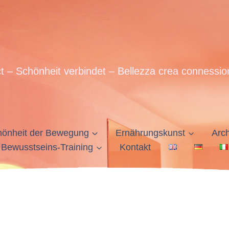
t – Schönheit verbindet – Bellezza crea connessio
hönheit der Bewegung
Ernährungskunst
Arch
Bewusstseins-Training
Kontakt