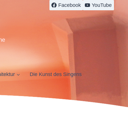
Facebook
YouTube
ne
itektur
Die Kunst des Singens