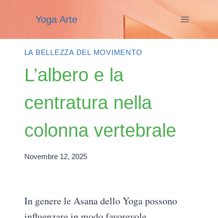
Salta
Yoga Arte
al
contenuto
LA BELLEZZA DEL MOVIMENTO
L’albero e la
centratura nella
colonna vertebrale
Novembre 12, 2025
In genere le Asana dello Yoga possono
influenzare in modo favorevole