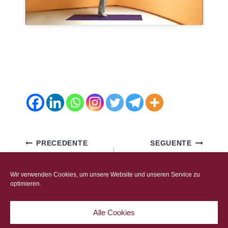
Navigazione
PRECEDENTE
SEGUENTE
articoli
Il ciclo del cobra –
La verticale sulla
Bhujangasana
testa in 7 giorni
Wir verwenden Cookies, um unsere Website und unseren Service zu
optimieren.
Alle Cookies